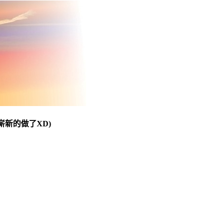
嶄新的做了XD)