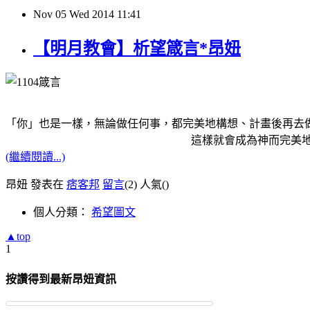
Nov
05
Wed
2014
11:41
【明月教會】析望箴言*昂妞
「你」也是一樣，無論做任何事，都完美地構想、計畫後再去
這樣就會成為神而完美地做
(繼續閱讀...)
昂妞 發表在
痞客邦
留言
(2)
人氣(
)
個人分類：
希望圖文
▲top
1
按讚得到最新昂妞資訊