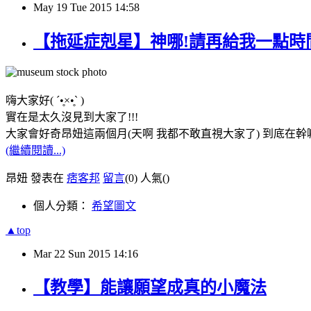
May
19
Tue
2015
14:58
【拖延症剋星】神哪!請再給我一點時
嗨大家好( ´•̥×•̥` )
實在是太久沒見到大家了!!!
大家會好奇昂妞這兩個月(天啊 我都不敢直視大家了) 到底在幹
(繼續閱讀...)
昂妞 發表在
痞客邦
留言
(0)
人氣(
)
個人分類：
希望圖文
▲top
Mar
22
Sun
2015
14:16
【教學】能讓願望成真的小魔法