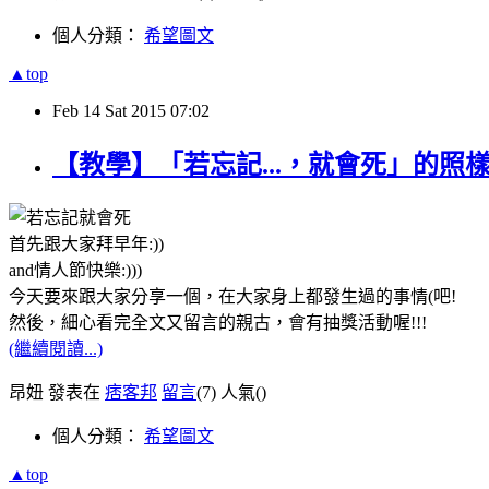
個人分類：
希望圖文
▲top
Feb
14
Sat
2015
07:02
【教學】「若忘記...，就會死」的照樣
首先跟大家拜早年:))
and情人節快樂:)))
今天要來跟大家分享一個，在大家身上都發生過的事情(吧!
然後，細心看完全文又留言的親古，會有抽獎活動喔!!!
(繼續閱讀...)
昂妞 發表在
痞客邦
留言
(7)
人氣(
)
個人分類：
希望圖文
▲top