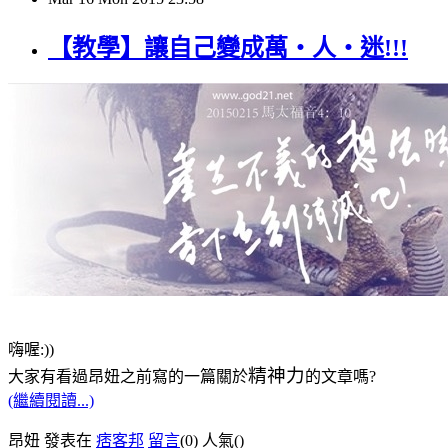
【教學】讓自己變成萬‧人‧迷!!!
嗨喔:))
精神力
大家有看過昂妞之前寫的一篇關於
的文章嗎?
(繼續閱讀...)
昂妞 發表在
痞客邦
留言
(0)
人氣(
)