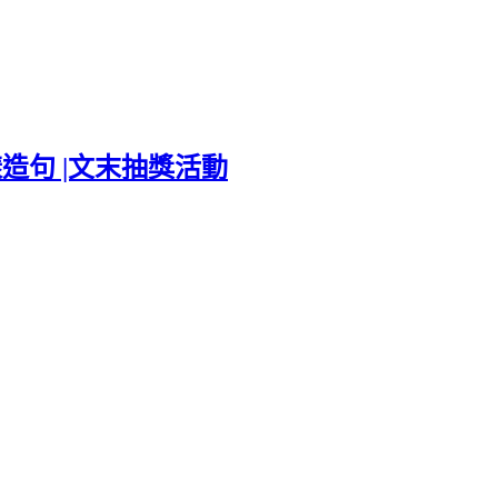
造句 |文末抽獎活動