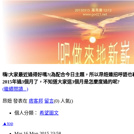
嗨!大家最近過得好嗎?(為配合今日主題，所以昂妞連招呼語也
2015年過3個月了，不知道大家這3個月是怎麼度過的呢?
(繼續閱讀...)
昂妞 發表在
痞客邦
留言
(0)
人氣(
)
個人分類：
希望圖文
▲top
Mar
16
Mon
2015
23:58